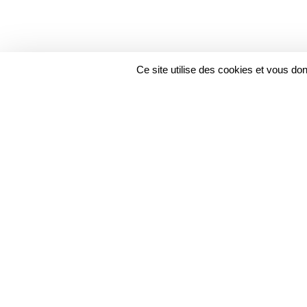
Ce site utilise des cookies et vous do
JUNIOR FFC
DOCUMENT ASSOCIÉ
TOM À LA UNE DU CO
TÉLÉCHARGER LE DOCUMENT
PDF