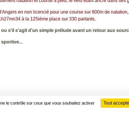
uement natation et course à pied, le vélo étant ancré dans ses 
on d'Angers en non licencié pour une course sur 800m de natation
 1h27mn34 à la 125ième place sur 330 partants.
r ou s'il s'agit d'un simple prélude avant un retour aux sourc
sportive...
nne le contrôle sur ceux que vous souhaitez activer
Tout accepte