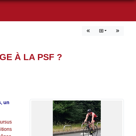
E À LA PSF ?
s, un
cursus
itions