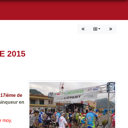
E 2015
t 17ième de
ainqueur en
e moy.