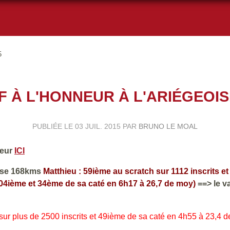
5
F À L'HONNEUR À L'ARIÉGEOIS
PUBLIÉE LE
03 JUIL. 2015
PAR
BRUNO LE MOAL
teur
ICI
oise 168kms
Matthieu : 59ième au scratch sur 1112 inscrits e
104ième et 34ème de sa caté en 6h17 à 26,7 de moy)
==> le v
ur plus de 2500 inscrits et 49ième de sa caté en 4h55 à 23,4 d