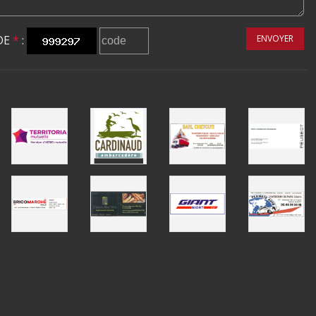
DE
*
:
ENVOYER