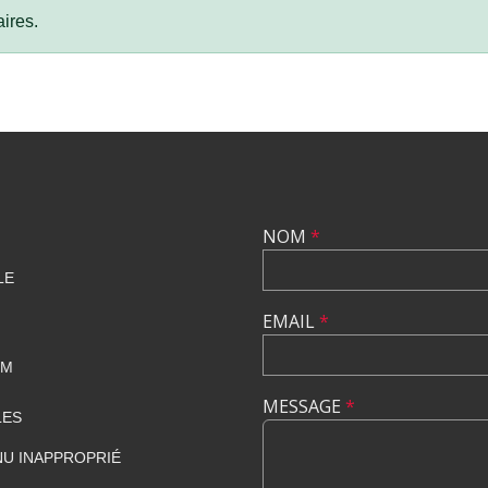
ires.
NOM
*
LE
EMAIL
*
OM
MESSAGE
*
LES
U INAPPROPRIÉ