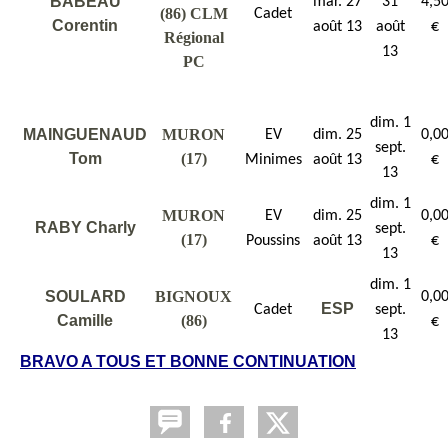
BABEAU
mar. 27
31
4,5
(86) CLM
Cadet
Corentin
août 13
août
€
Régional
13
PC
dim. 1
MAINGUENAUD
MURON
EV
dim. 25
0,0
sept.
Tom
(17)
Minimes
août 13
€
13
dim. 1
MURON
EV
dim. 25
0,0
RABY Charly
sept.
(17)
Poussins
août 13
€
13
dim. 1
SOULARD
BIGNOUX
0,0
ESP
Cadet
sept.
Camille
(86)
€
13
BRAVO A TOUS ET BONNE CONTINUATION