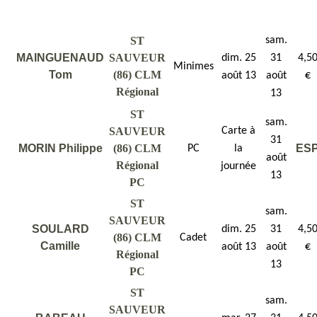
ST
sam.
MAINGUENAUD
SAUVEUR
dim. 25
31
4,5
Minimes
Tom
(86) CLM
août 13
août
€
Régional
13
ST
sam.
SAUVEUR
Carte à
31
MORIN Philippe
(86) CLM
ES
PC
la
août
Régional
journée
13
PC
ST
sam.
SAUVEUR
SOULARD
dim. 25
31
4,5
(86) CLM
Cadet
Camille
août 13
août
€
Régional
13
PC
ST
sam.
SAUVEUR