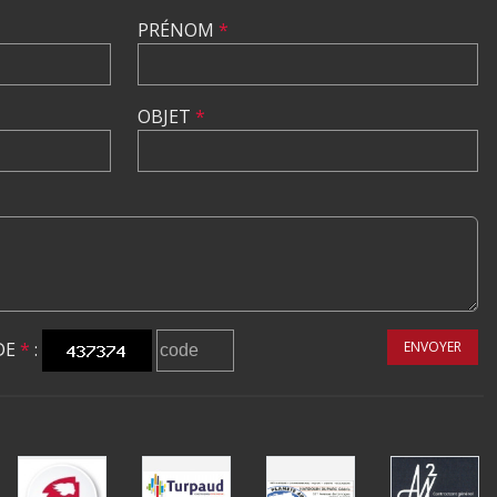
PRÉNOM
*
OBJET
*
DE
*
:
ENVOYER