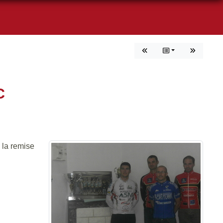
C
 la remise