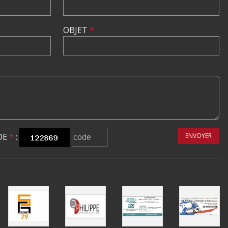
OBJET
*
DE
*
:
ENVOYER