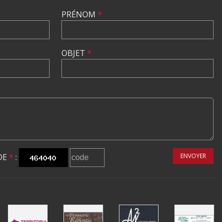
PRÉNOM
*
OBJET
*
DE
*
:
ENVOYER