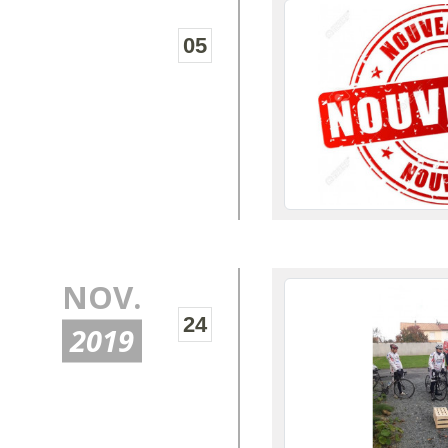
05
NOV.
24
2019