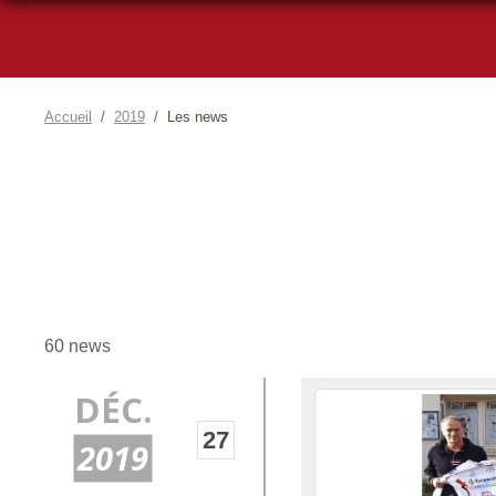
Accueil
2019
Les news
60 news
DÉC.
27
2019