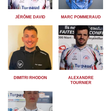
JÉRÔME DAVID
MARC POMMERAUD
DIMITRI RHODON
ALEXANDRE
TOURNIER