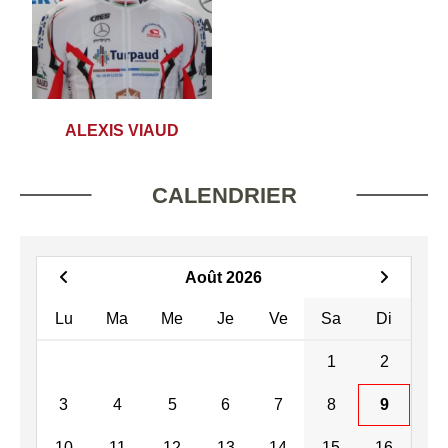
ALEXIS VIAUD
CALENDRIER
Août 2026
Lu
Ma
Me
Je
Ve
Sa
Di
1
2
3
4
5
6
7
8
9
10
11
12
13
14
15
16