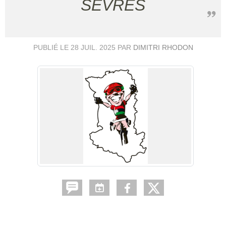
SÈVRES
PUBLIÉ LE
28 JUIL. 2025
PAR
DIMITRI RHODON