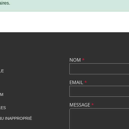
ires.
NOM
*
LE
EMAIL
*
OM
MESSAGE
*
LES
U INAPPROPRIÉ