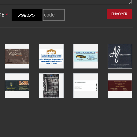
DE
*
:
ENVOYER