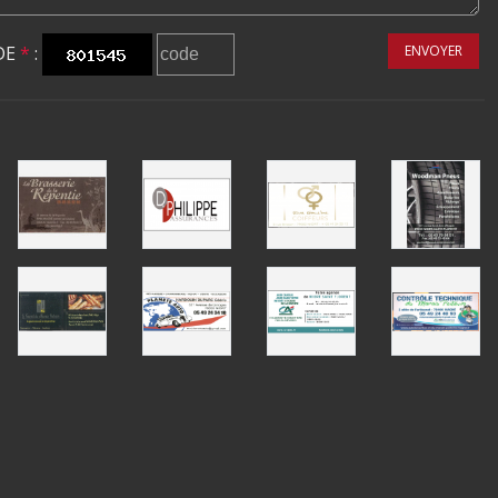
DE
*
:
ENVOYER