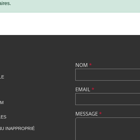
ires.
NOM
*
LE
EMAIL
*
OM
MESSAGE
*
LES
U INAPPROPRIÉ