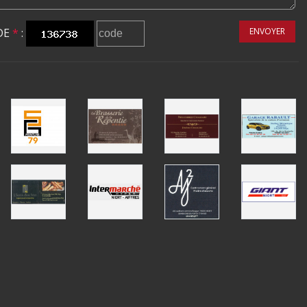
DE
*
:
ENVOYER