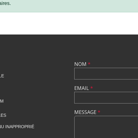
ires.
NOM
*
LE
EMAIL
*
OM
MESSAGE
*
LES
U INAPPROPRIÉ