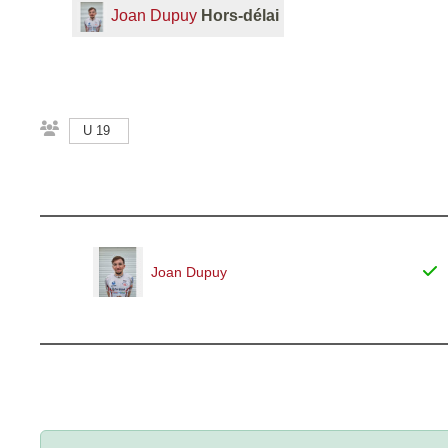
Joan Dupuy
Hors-délai
U 19
Joan Dupuy