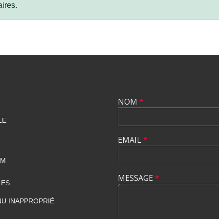
ires.
NOM
*
LE
EMAIL
*
OM
MESSAGE
*
LES
U INAPPROPRIÉ