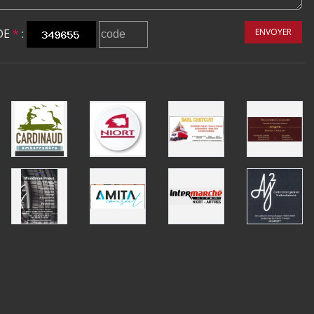
DE
*
:
ENVOYER