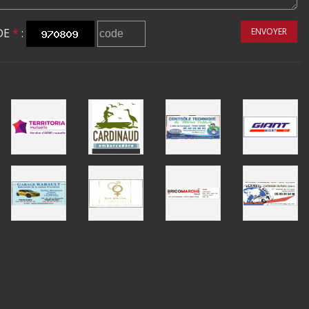
DE
*
:
ENVOYER