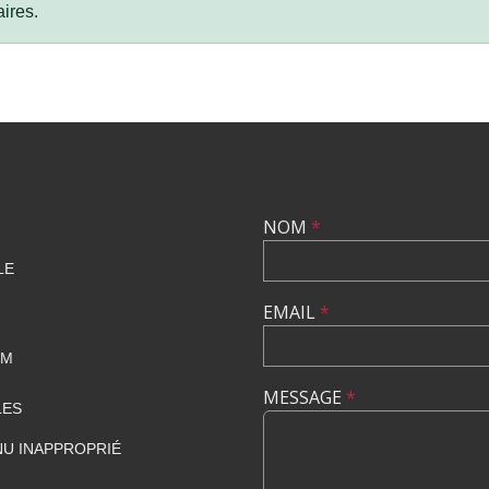
ires.
NOM
*
LE
EMAIL
*
OM
MESSAGE
*
LES
U INAPPROPRIÉ