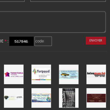
DE
*
:
ENVOYER