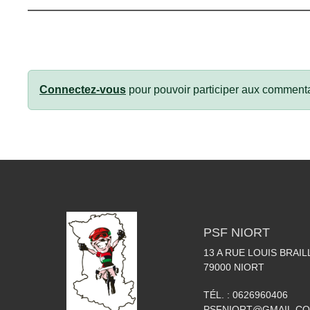
Connectez-vous
pour pouvoir participer aux commenta
PSF NIORT
13 A RUE LOUIS BRAIL
79000
NIORT
TÉL. :
0626960406
PSFNIORT@GMAIL.C