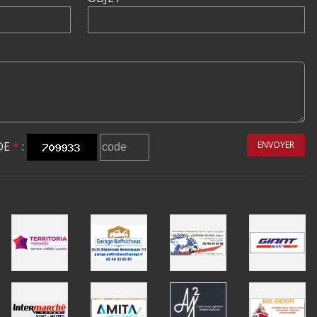
DE
*
:
ENVOYER