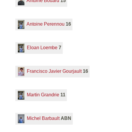
Antoine Bouard
15
Antoine Perennou
16
Eloan Loembe
7
Francisco Javier Gourjault
16
Martin Grandrie
11
Michel Barbault
ABN