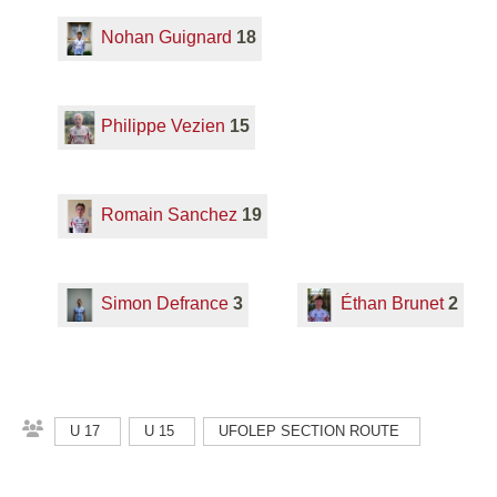
Nohan Guignard
18
Philippe Vezien
15
Romain Sanchez
19
Simon Defrance
3
Éthan Brunet
2
U 17
U 15
UFOLEP SECTION ROUTE