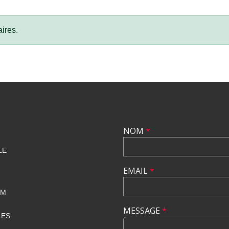
ires.
NOM
*
LE
EMAIL
*
OM
MESSAGE
*
LES