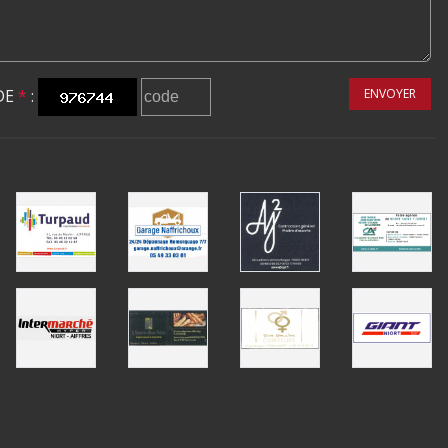
DE
*
:
ENVOYER