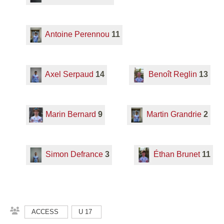
Antoine Perennou
11
Axel Serpaud
14
Benoît Reglin
13
Marin Bernard
9
Martin Grandrie
2
Simon Defrance
3
Éthan Brunet
11
ACCESS
U 17