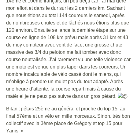
14ème et 10ème français, un peu déçu car j’ai mal géré
mon effort et dans le dur sur les 2 derniers km. Sachant
que nous étions au total 144 coureurs le samedi, après
de nombreuses chutes et de lâchés nous étions plus que
120 environ. Ensuite se lance la dernière étape sur une
course en ligne de 108 km prévu mais après 31 km et 43
de moy compteur avec vent de face, une grosse chute
massive des 3/4 du peloton me fait tomber avec donc
course neutralisée. J’ai rarement vu une telle violence car
une moto est venue en plus taper dans les coureurs. Un
nombre incalculable de vélo cassé dont le miens, qui
m’oblige à prendre un mulet pas du tout adapté. Après
une heure d’attente, la course repart mais à cause du
matériel je ne peux pas suivre dans un gros pétard.
Bilan : j’étais 25ème au général et proche du top 15, au
final 57ème et un vélo en mille morceaux. Sinon, très bon
collectif avec la 3ème place de Grégory et top 15 pour
Yanis. »