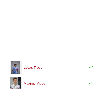
Lucas Troger
Maxime Viaud