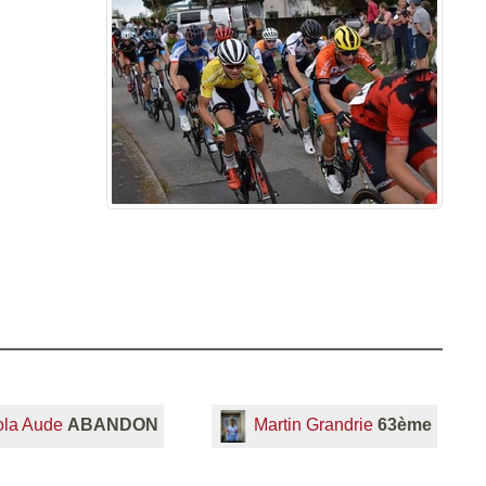
la Aude
ABANDON
Martin Grandrie
63ème