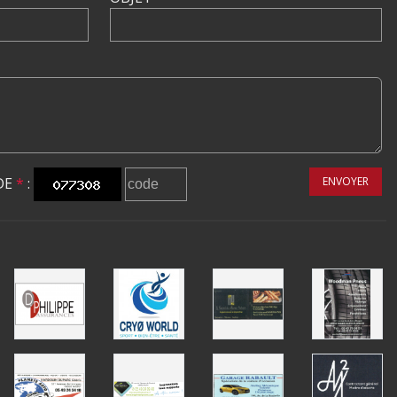
DE
*
:
ENVOYER