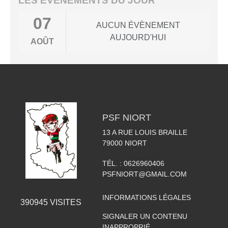
LES ÉVÈNEMENTS DU JOUR
07
AUCUN ÉVÈNEMENT
AUJOURD'HUI
AOÛT
PSF NIORT
13 A RUE LOUIS BRAILLE
79000
NIORT
TÉL. :
0626960406
PSFNIORT@GMAIL.COM
INFORMATIONS LÉGALES
390945
VISITES
SIGNALER UN CONTENU
INAPPROPRIÉ