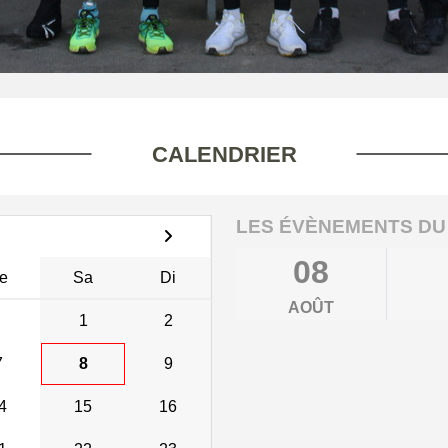
CALENDRIER
LES ÉVÈNEMENTS DU
08
e
Sa
Di
AOÛT
1
2
7
8
9
4
15
16