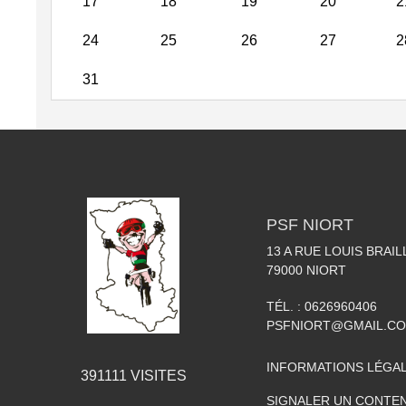
17
18
19
20
2
24
25
26
27
2
31
PSF NIORT
13 A RUE LOUIS BRAIL
79000
NIORT
TÉL. :
0626960406
PSFNIORT@GMAIL.C
INFORMATIONS LÉGA
391111
VISITES
SIGNALER UN CONTEN