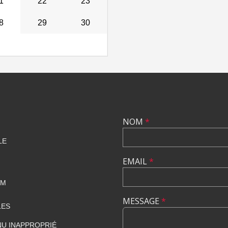
1
22
23
8
29
30
NOM
*
LE
EMAIL
*
OM
MESSAGE
*
LES
U INAPPROPRIÉ