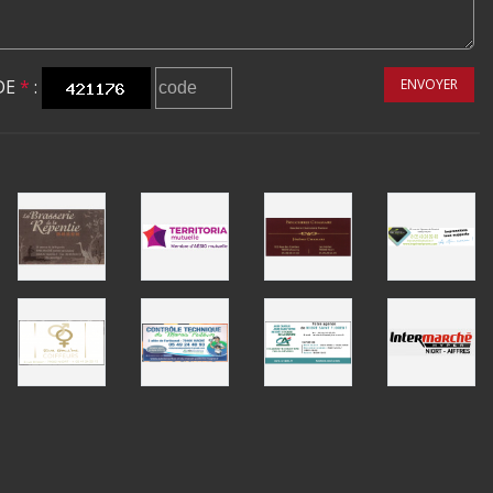
DE
*
:
ENVOYER