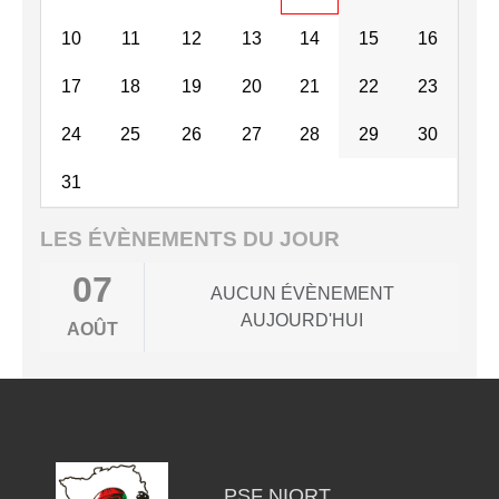
10
11
12
13
14
15
16
17
18
19
20
21
22
23
24
25
26
27
28
29
30
31
LES ÉVÈNEMENTS DU JOUR
07
AUCUN ÉVÈNEMENT
AUJOURD'HUI
AOÛT
PSF NIORT