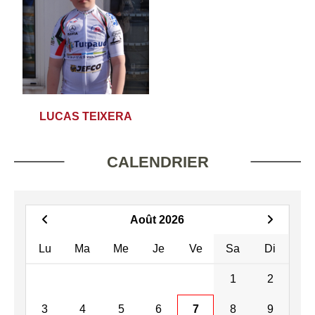
LUCAS TEIXERA
CALENDRIER
Août 2026
Lu
Ma
Me
Je
Ve
Sa
Di
1
2
3
4
5
6
7
8
9